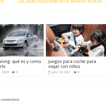
ca
Las joyas inspiradas en el Renault Austral
ning: qué es y como
Juegos para coche para
rlo
viajar con niños
1, 2024
0
junio 10, 2021
0
 comentario.