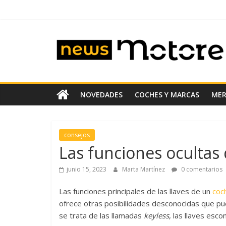
Saltar
al
contenido
News
Motoreto
Noticias
NOVEDADES
COCHES Y MARCAS
ME
de
coches
de
consejos
ocasión
Las funciones ocultas 
junio 15, 2023
Marta Martínez
0 comentarios
Las funciones principales de las llaves de un
coc
ofrece otras posibilidades desconocidas que pued
se trata de las llamadas
keyless
, las llaves esc