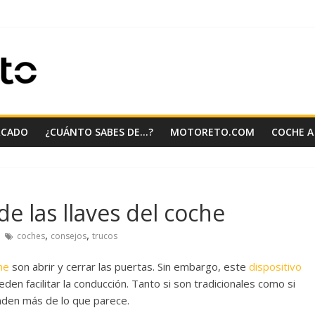
RCADO
¿CUÁNTO SABES DE…?
MOTORETO.COM
COCHE A
de las llaves del coche
,
,
coches
consejos
trucos
he
son abrir y cerrar las puertas. Sin embargo, este
dispositivo
en facilitar la conducción. Tanto si son tradicionales como si
onden más de lo que parece.