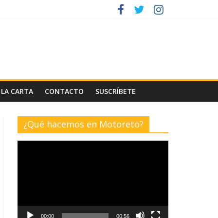
 LA CARTA
CONTACTO
SUSCRÍBETE
¿Qué hacemos en Motoreto?
Reproductor
de
vídeo
00:00
00:56