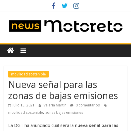
Saltar
al
contenido
News
Motoreto
Noticias
movilidad sostenible
de
Nueva señal para las
coches
zonas de bajas emisiones
de
ocasión
julio 13, 2021
Valeria Martín
0 comentarios
,
movilidad sostenible
zonas bajas emisiones
La DGT ha anunciado cuál será la
nueva señal para las