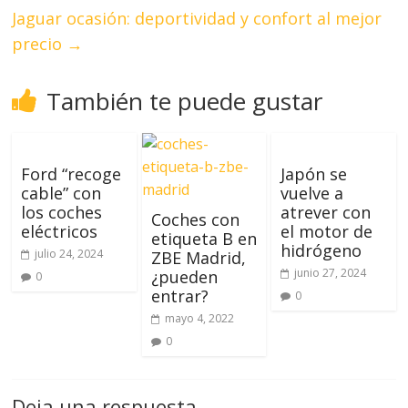
Jaguar ocasión: deportividad y confort al mejor
precio
→
También te puede gustar
Ford “recoge
Japón se
cable” con
vuelve a
los coches
atrever con
Coches con
eléctricos
el motor de
etiqueta B en
hidrógeno
julio 24, 2024
ZBE Madrid,
junio 27, 2024
¿pueden
0
entrar?
0
mayo 4, 2022
0
Deja una respuesta