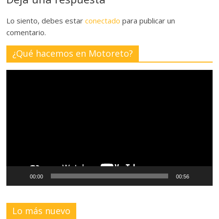
Lo siento, debes estar
conectado
para publicar un
comentario.
¿Qué hacemos en Motoreto?
Reproductor
de
vídeo
00:00
00:56
Lo más nuevo