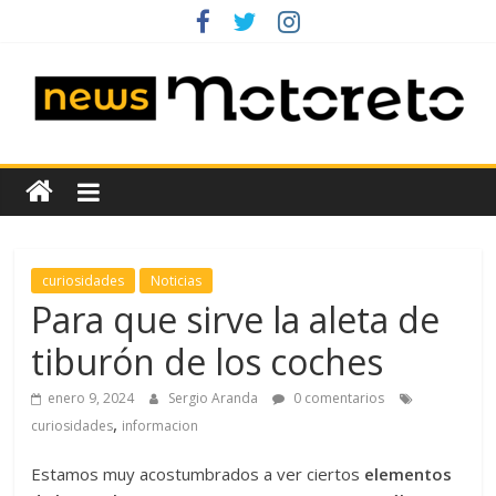
Saltar
al
contenido
News
Motoreto
Noticias
curiosidades
Noticias
de
Para que sirve la aleta de
coches
tiburón de los coches
de
ocasión
enero 9, 2024
Sergio Aranda
0 comentarios
,
curiosidades
informacion
Estamos muy acostumbrados a ver ciertos
elementos