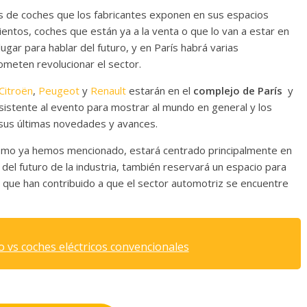
os de coches que los fabricantes exponen en sus espacios
ientos, coches que están ya a la venta o que lo van a estar en
gar para hablar del futuro, y en París habrá varias
meten revolucionar el sector.
Citroën
,
Peugeot
y
Renault
estarán en el
complejo de París
y
istente al evento para mostrar al mundo en general y los
s sus últimas novedades y avances.
 como ya hemos mencionado, estará centrado principalmente en
es del futuro de la industria, también reservará un espacio para
s
que han contribuido a que el sector automotriz se encuentre
 vs coches eléctricos convencionales