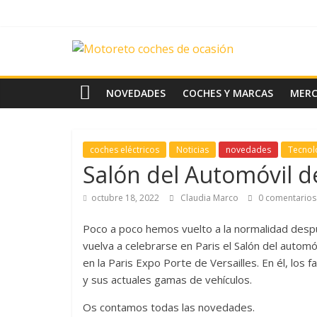
Saltar
al
contenido
News
Motoreto
NOVEDADES
COCHES Y MARCAS
MER
Noticias
de
coches eléctricos
Noticias
novedades
Tecnol
coches
Salón del Automóvil d
de
ocasión
octubre 18, 2022
Claudia Marco
0 comentarios
Poco a poco hemos vuelto a la normalidad desp
vuelva a celebrarse en Paris el Salón del automó
en la Paris Expo Porte de Versailles. En él, los
y sus actuales gamas de vehículos.
Os contamos todas las novedades.