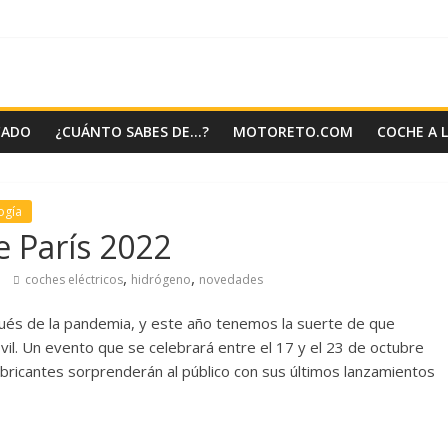
CADO
¿CUÁNTO SABES DE…?
MOTORETO.COM
COCHE A 
ogía
e París 2022
,
,
coches eléctricos
hidrógeno
novedades
ués de la pandemia, y este año tenemos la suerte de que
vil. Un evento que se celebrará entre el 17 y el 23 de octubre
 fabricantes sorprenderán al público con sus últimos lanzamientos