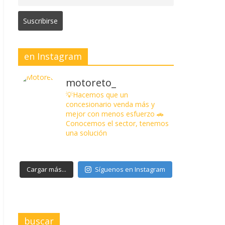
en Instagram
motoreto_
💡Hacemos que un
concesionario venda más y
mejor con menos esfuerzo
🚗
Conocemos el sector, tenemos
una solución
Cargar más...
Síguenos en Instagram
buscar