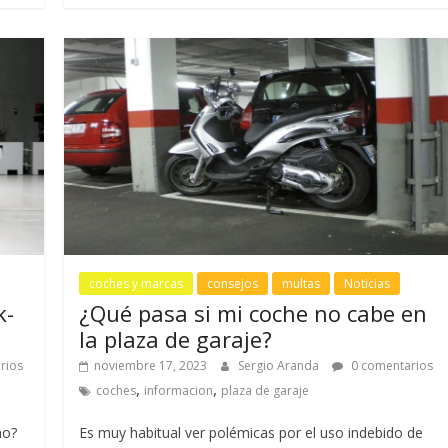
coches y marcas
consejos
multas
Noticias
k-
¿Qué pasa si mi coche no cabe en
la plaza de garaje?
rios
noviembre 17, 2023
Sergio Aranda
0 comentarios
,
,
coches
informacion
plaza de garaje
mo?
Es muy habitual ver polémicas por el uso indebido de