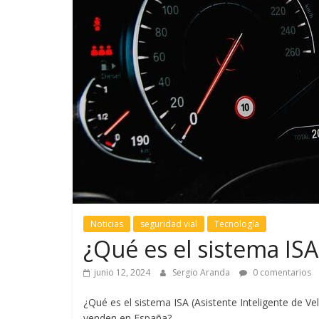
Noticias
seguridad vial
Tecnología
¿Qué es el sistema ISA
junio 12, 2024
Sergio Aranda
0 comentarios
¿Qué es el sistema ISA (Asistente Inteligente de V
venden en España?