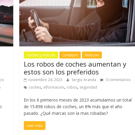
coches y marcas
consejos
Noticias
Los robos de coches aumentan y
estos son los preferidos
os
noviembre 24, 2023
Sergio Aranda
0 comentarios
,
,
,
n
coches
informacion
robos
seguridad
En los 6 primeros meses de 2023 acumulamos un total
o
de 15.898 robos de coches, un 8% más que el año
pasado. ¿Qué marcas son la mas robadas?
Leer más