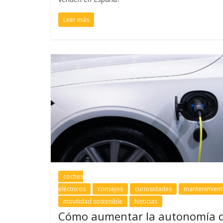
Leer más
coches
eléctricos
consejos
curiosidades
mantenimien
movilidad sostenible
Noticias
Cómo aumentar la autonomía 