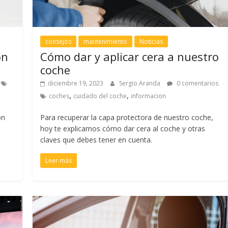
consejos
mantenimiento
Noticias
ón
Cómo dar y aplicar cera a nuestro
coche
diciembre 19, 2023
Sergio Aranda
0 comentarios
,
,
coches
cuidado del coche
informacion
ón
Para recuperar la capa protectora de nuestro coche,
hoy te explicamos cómo dar cera al coche y otras
claves que debes tener en cuenta.
Leer más