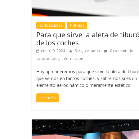
curiosidades
Noticias
Para que sirve la aleta de tibur
de los coches
enero 9, 2024
Sergio Aranda
0 comentarios
,
curiosidades
informacion
Hoy aprenderemos para qué sirve la aleta de tibur
que vemos en tantos coches, y sabremos si es un
elemento aerodinámico o meramente estético
Leer más