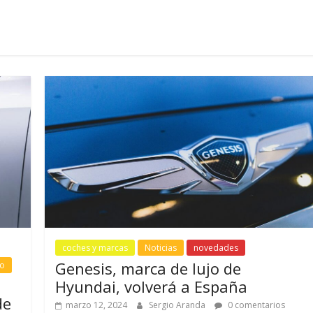
coches y marcas
Noticias
novedades
Genesis, marca de lujo de
to
Hyundai, volverá a España
de
marzo 12, 2024
Sergio Aranda
0 comentarios