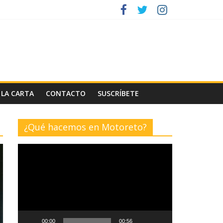
 LA CARTA
CONTACTO
SUSCRÍBETE
¿Qué hacemos en Motoreto?
Reproductor
de
vídeo
00:00
00:56