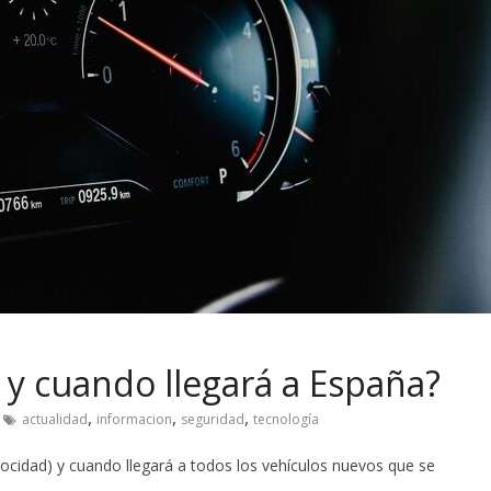
 y cuando llegará a España?
,
,
,
actualidad
informacion
seguridad
tecnología
elocidad) y cuando llegará a todos los vehículos nuevos que se