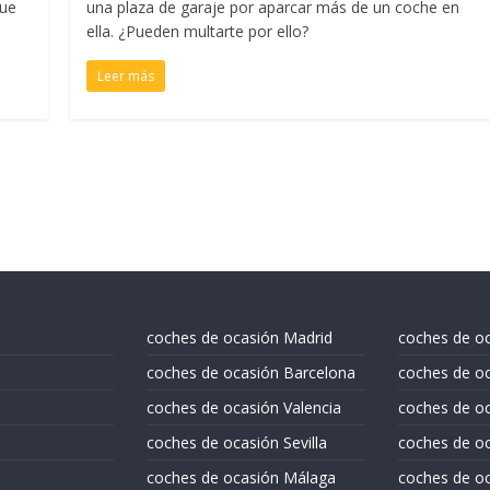
que
una plaza de garaje por aparcar más de un coche en
ella. ¿Pueden multarte por ello?
Leer más
coches de ocasión Madrid
coches de o
coches de ocasión Barcelona
coches de oc
coches de ocasión Valencia
coches de o
coches de ocasión Sevilla
coches de oc
coches de ocasión Málaga
coches de oc