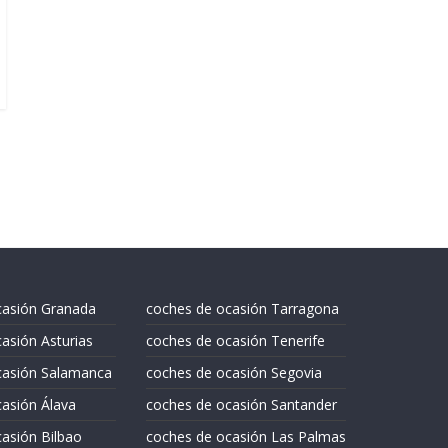
casión Granada
coches de ocasión Tarragona
asión Asturias
coches de ocasión Tenerife
casión Salamanca
coches de ocasión Segovia
asión Álava
coches de ocasión Santander
asión Bilbao
coches de ocasión Las Palmas