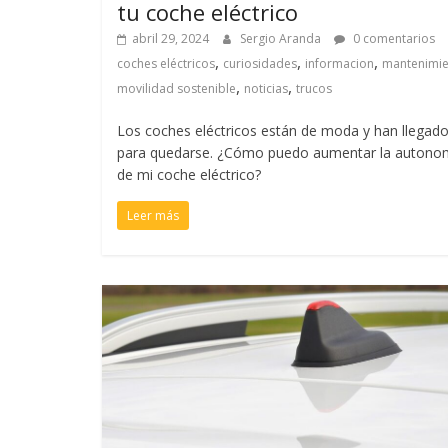
tu coche eléctrico
abril 29, 2024
Sergio Aranda
0 comentarios
,
,
,
coches eléctricos
curiosidades
informacion
mantenimi
,
,
movilidad sostenible
noticias
trucos
Los coches eléctricos están de moda y han llegad
para quedarse. ¿Cómo puedo aumentar la autono
de mi coche eléctrico?
Leer más