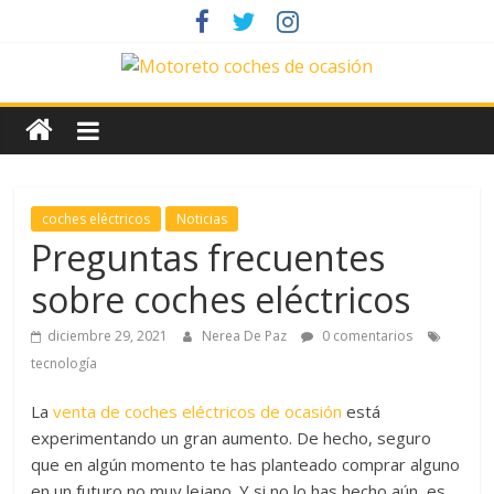
Saltar
al
contenido
News
Motoreto
Noticias
coches eléctricos
Noticias
de
Preguntas frecuentes
coches
sobre coches eléctricos
de
ocasión
diciembre 29, 2021
Nerea De Paz
0 comentarios
tecnología
La
venta de coches eléctricos de ocasión
está
experimentando un gran aumento. De hecho, seguro
que en algún momento te has planteado comprar alguno
en un futuro no muy lejano. Y si no lo has hecho aún, es