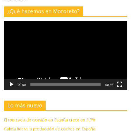
¿Qué hacemos en Motoreto?
Reproductor
de
vídeo
00:00
00:56
Lo más nuevo
El mercado de ocasión en España crece un 3,7%
Galicia lidera la producción de coches en España