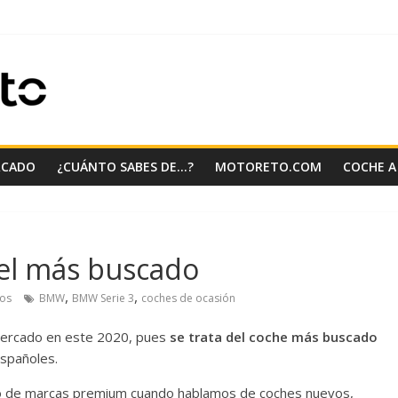
RCADO
¿CUÁNTO SABES DE…?
MOTORETO.COM
COCHE A
 el más buscado
,
,
os
BMW
BMW Serie 3
coches de ocasión
mercado en este 2020, pues
se trata del coche más buscado
spañoles.
do de marcas premium cuando hablamos de coches nuevos,