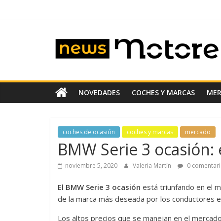
Saltar
al
contenido
News
Motoreto
Noticias
NOVEDADES
COCHES Y MARCAS
ME
de
coches
de
coches de ocasión
coches y marcas
mercado
ocasión
BMW Serie 3 ocasión:
noviembre 5, 2020
Valeria Martín
0 comentari
El BMW Serie 3 ocasión
está triunfando en el 
de la marca más deseada por los conductores e
Los altos precios que se manejan en el merca