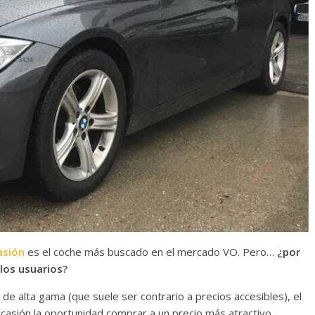
asión
es el coche más buscado en el mercado VO. Pero…
¿por
los usuarios?
de alta gama (que suele ser contrario a precios accesibles), el
casión la oportunidad comprar a un precio más atractivo.