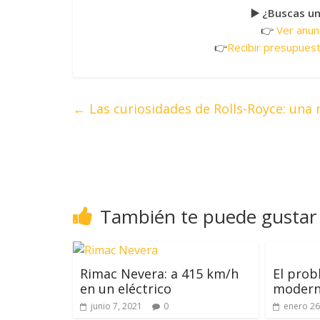
▶️ ¿Buscas u
👉
Ver anun
👉
Recibir presupuest
←
Las curiosidades de Rolls-Royce: una
También te puede gustar
Rimac Nevera: a 415 km/h
El prob
en un eléctrico
modern
junio 7, 2021
0
enero 26