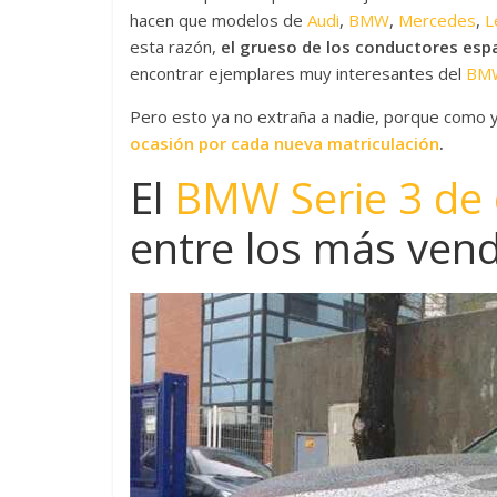
hacen que modelos de
Audi
,
BMW
,
Mercedes
,
L
esta razón,
el grueso de los conductores esp
encontrar ejemplares muy interesantes del
BMW
Pero esto ya no extraña a nadie, porque como
ocasión por cada nueva matriculación
.
El
BMW Serie 3 de 
entre los más ven