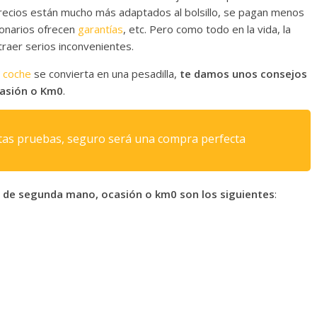
recios están mucho más adaptados al bolsillo, se pagan menos
ionarios ofrecen
garantías
, etc. Pero como todo en la vida, la
raer serios inconvenientes.
 coche
se convierta en una pesadilla,
te damos unos consejos
casión o Km0
.
stas pruebas, seguro será una compra perfecta
e de segunda mano, ocasión o km0 son los siguientes
: