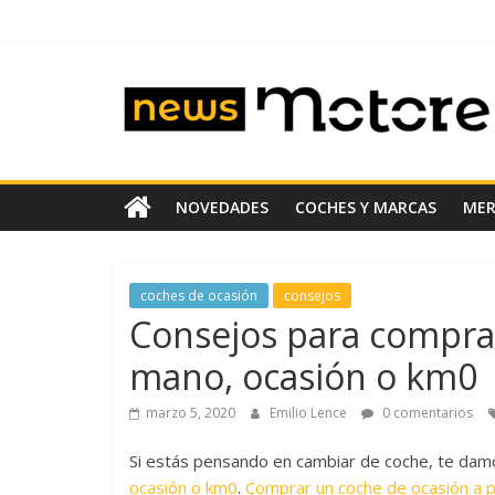
Saltar
al
contenido
News
Motoreto
Noticias
NOVEDADES
COCHES Y MARCAS
ME
de
coches
de
coches de ocasión
consejos
ocasión
Consejos para compra
mano, ocasión o km0
marzo 5, 2020
Emilio Lence
0 comentarios
Si estás pensando en cambiar de coche, te da
ocasión o km0
.
Comprar un coche de ocasión a p