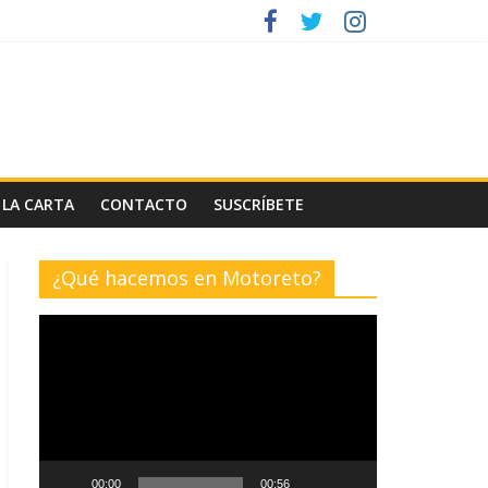
 LA CARTA
CONTACTO
SUSCRÍBETE
¿Qué hacemos en Motoreto?
Reproductor
de
vídeo
00:00
00:56