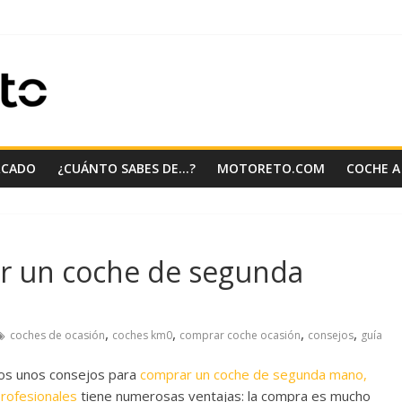
RCADO
¿CUÁNTO SABES DE…?
MOTORETO.COM
COCHE A
r un coche de segunda
,
,
,
,
coches de ocasión
coches km0
comprar coche ocasión
consejos
guía
mos unos consejos para
comprar un coche de segunda mano,
rofesionales
tiene numerosas ventajas: la compra es mucho