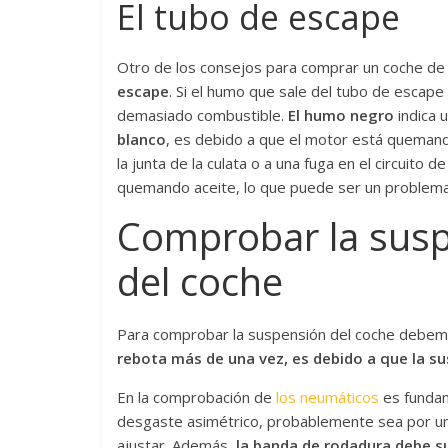
El tubo de escape
Otro de los consejos para comprar un coche d
escape
. Si el humo que sale del tubo de escap
demasiado combustible.
El humo negro
indica u
blanco
, es debido a que el motor está quemand
la junta de la culata o a una fuga en el circuito d
quemando aceite, lo que puede ser un problema
Comprobar la susp
del coche
Para comprobar la suspensión del coche debemo
rebota más de una vez, es debido a que la 
En la comprobación de
los neumáticos
es funda
desgaste asimétrico, probablemente sea por un 
ajustar. Además,
la banda de rodadura debe 