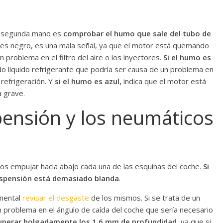
e segunda mano es
comprobar el humo que sale del tubo de
e es negro, es una mala señal, ya que el motor está quemando
n problema en el filtro del aire o los inyectores.
Si el humo es
o líquido refrigerante que podría ser causa de un problema en
e refrigeración. Y
si el humo es azul,
indica que el motor está
 grave.
ensión y los neumáticos
s empujar hacia abajo cada una de las esquinas del coche.
Si
suspensión está demasiado blanda
.
mental
revisar el desgaste
de los mismos. Si se trata de un
problema en el ángulo de caída del coche que sería necesario
superar holgadamente los 1,6 mm de profundidad
, ya que si