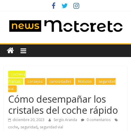
Saltar
al
contenido
News
Motoreto
Noticias
coches y
de
marcas
consejos
curiosidades
Noticias
seguridad
coches
vial
de
Cómo desempañar los
ocasión
cristales del coche rápido
diciembre 20, 2023
Sergio Aranda
0 comentarios
,
,
coche
seguridad
seguridad vial