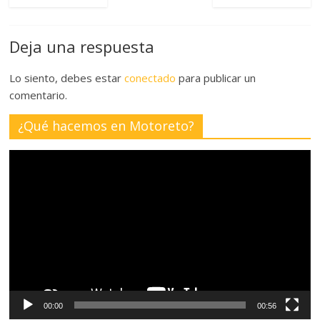
Deja una respuesta
Lo siento, debes estar
conectado
para publicar un
comentario.
¿Qué hacemos en Motoreto?
Reproductor
de
vídeo
00:00
00:56