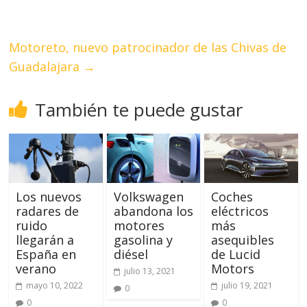
Motoreto, nuevo patrocinador de las Chivas de
Guadalajara
→
También te puede gustar
Los nuevos
Volkswagen
Coches
radares de
abandona los
eléctricos
ruido
motores
más
llegarán a
gasolina y
asequibles
España en
diésel
de Lucid
verano
Motors
julio 13, 2021
mayo 10, 2022
julio 19, 2021
0
0
0