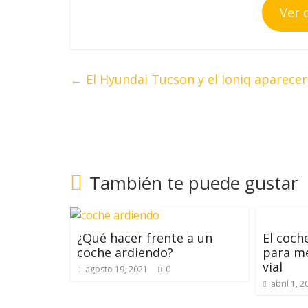
Ver 
←
El Hyundai Tucson y el Ioniq aparece
También te puede gustar
¿Qué hacer frente a un
El coch
coche ardiendo?
para me
vial
agosto 19, 2021
0
abril 1, 2