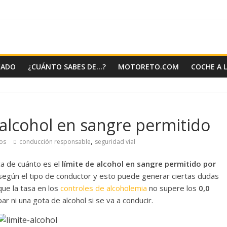
CADO
¿CUÁNTO SABES DE…?
MOTORETO.COM
COCHE A 
 alcohol en sangre permitido
,
os
conducción responsable
seguridad vial
a de cuánto es el
límite de alcohol en sangre permitido por
a según el tipo de conductor y esto puede generar ciertas dudas
que la tasa en los
controles de alcoholemia
no supere los
0,0
ar ni una gota de alcohol si se va a conducir.