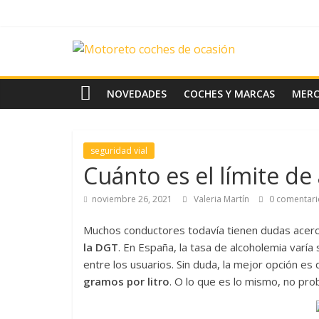
Saltar
al
contenido
News
Motoreto
NOVEDADES
COCHES Y MARCAS
MER
Noticias
de
seguridad vial
coches
Cuánto es el límite de
de
ocasión
noviembre 26, 2021
Valeria Martín
0 comentari
Muchos conductores todavía tienen dudas acerc
la DGT
. En España, la tasa de alcoholemia varí
entre los usuarios. Sin duda, la mejor opción es 
gramos por litro
. O lo que es lo mismo, no prob