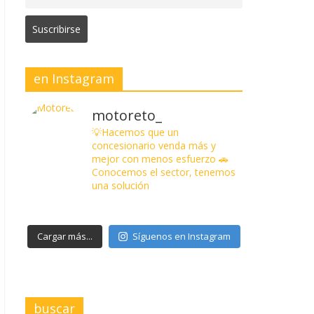
en Instagram
motoreto_
💡Hacemos que un
concesionario venda más y
mejor con menos esfuerzo
🚗
Conocemos el sector, tenemos
una solución
Cargar más...
Síguenos en Instagram
buscar