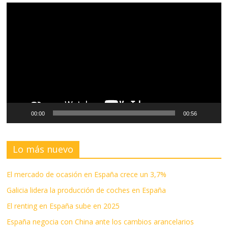
Reproductor
de
vídeo
00:00
00:56
Lo más nuevo
El mercado de ocasión en España crece un 3,7%
Galicia lidera la producción de coches en España
El renting en España sube en 2025
España negocia con China ante los cambios arancelarios