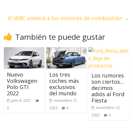
El WRC volverá a los motores de combustión
→
También te puede gustar
Nuevo
Los tres
Los rumores
Volkswagen
coches más
son ciertos…
Polo GTI
exclusivos
decimos
2022
del mundo
adiós al Ford
Fiesta
julio 6, 2021
noviembre 21,
noviembre 10,
0
2023
0
2022
0