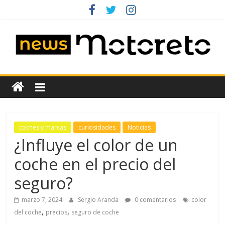
Saltar
al
contenido
News
Motoreto
Noticias
coches y marcas
curiosidades
Noticias
de
¿Influye el color de un
coches
coche en el precio del
de
ocasión
seguro?
marzo 7, 2024
Sergio Aranda
0 comentarios
color
,
,
del coche
precios
seguro de coche