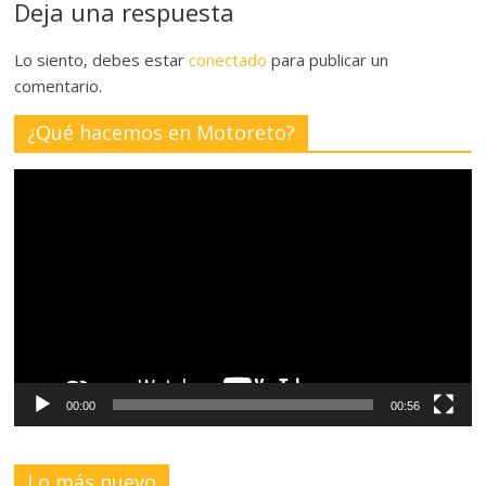
Deja una respuesta
Lo siento, debes estar
conectado
para publicar un
comentario.
¿Qué hacemos en Motoreto?
Reproductor
de
vídeo
00:00
00:56
Lo más nuevo