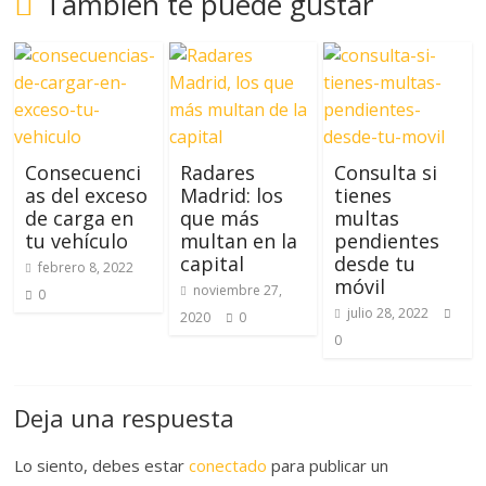
También te puede gustar
Consecuenci
Radares
Consulta si
as del exceso
Madrid: los
tienes
de carga en
que más
multas
tu vehículo
multan en la
pendientes
capital
desde tu
febrero 8, 2022
móvil
noviembre 27,
0
julio 28, 2022
2020
0
0
Deja una respuesta
Lo siento, debes estar
conectado
para publicar un