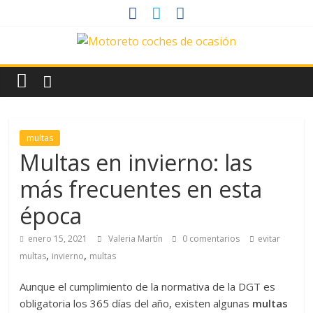
Saltar
al
contenido
News
Motoreto
Noticias
multas
de
Multas en invierno: las
coches
más frecuentes en esta
de
ocasión
época
enero 15, 2021
Valeria Martín
0 comentarios
evitar
,
,
multas
invierno
multas
Aunque el cumplimiento de la normativa de la DGT es
obligatoria los 365 días del año, existen algunas
multas