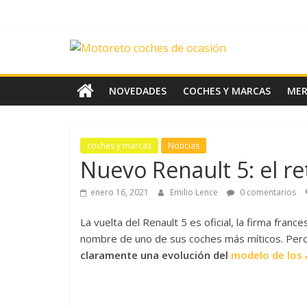
Saltar
al
contenido
News
Motoreto
NOVEDADES
COCHES Y MARCAS
ME
Noticias
de
coches y marcas
Noticias
coches
Nuevo Renault 5: el r
de
ocasión
enero 16, 2021
Emilio Lence
0 comentarios
La vuelta del Renault 5 es oficial, la firma fran
nombre de uno de sus coches más míticos. Pero
claramente una evolución del
modelo de los 