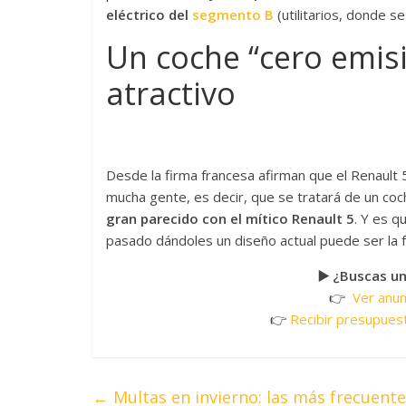
eléctrico del
segmento B
(utilitarios, donde s
Un coche “cero emis
atractivo
Desde la firma francesa afirman que el Renault
mucha gente, es decir, que se tratará de un co
gran parecido con el mítico Renault 5
. Y es 
pasado dándoles un diseño actual puede ser la f
▶️ ¿Buscas u
👉
Ver anu
👉
Recibir presupues
←
Multas en invierno: las más frecuent