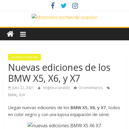
Saltar
al
contenido
News
Motoreto
Noticias
coches y marcas
de
Nuevas ediciones de los
coches
BMW X5, X6, y X7
de
ocasión
julio 22, 2021
Angélica Giraldo
0 comentarios
,
BMW
SUV
Llegan nuevas ediciones de los
BMW X5, X6, y X7
, todos
en color negro y con una lujosa equipación de serie.