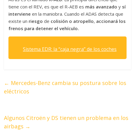
tiene con el REV, es que el R-AEB es
más avanzado
y
sí
interviene
en la maniobra. Cuando el ADAS detecta que
existe un
riesgo
de
colisión o atropello
,
accionará los
frenos para detener el vehículo.
Sistema EDR: la “caja negra” de los coches
←
Mercedes-Benz cambia su postura sobre los
eléctricos
Algunos Citroën y DS tienen un problema en los
airbags
→