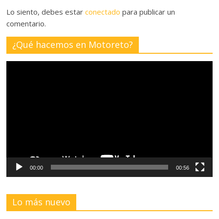
Lo siento, debes estar
conectado
para publicar un
comentario.
¿Qué hacemos en Motoreto?
Reproductor
de
vídeo
00:00
00:56
Lo más nuevo