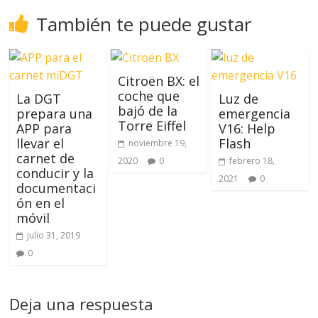
También te puede gustar
Citroën BX: el
coche que
La DGT
Luz de
bajó de la
prepara una
emergencia
Torre Eiffel
APP para
V16: Help
llevar el
Flash
noviembre 19,
carnet de
2020
0
febrero 18,
conducir y la
2021
0
documentaci
ón en el
móvil
julio 31, 2019
0
Deja una respuesta