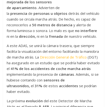
mejorada de los sensores
de aparcamiento.
Advierten de
la
presencia
de
personas u objetos
detrás del vehículo
cuando se circula marcha atrás. De hecho, es capaz de
reconocerlos a
50 metros de distancia
y alerta de
forma luminosa o sonora. Lo malo es que
no interfiere
ni en la
dirección,
ni en la
frenada
de nuestro vehículo.
A este ADAS, se unirá la cámara trasera, que siempre
facilita la visualización del entorno facilitando la maniobra
de marcha atrás. La
Dirección General de Tráfico
(DGT)
ha asegurado en un estudio que se podría haber evitado
el
41% de los accidentes de coche marcha atrás
implementando la presencia de
cámaras
. Además, si se
hubiese contando con
sensores de
ultrasonidos,
el
31%
de estos
accidentes
se podrían
haber evitado.
La próxima
evolución
del este Detector de Marcha
Atrás es el llamado
R-AEB
. La principal diferencia que