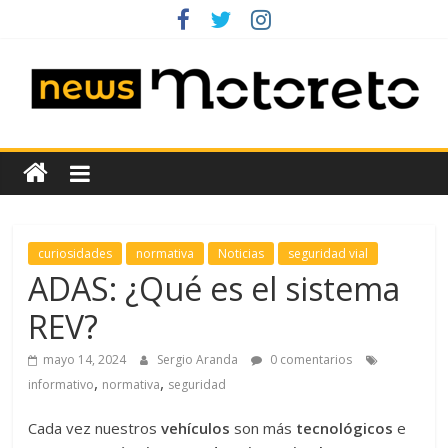
Saltar
al
contenido
News
Motoreto
Noticias
curiosidades
normativa
Noticias
seguridad vial
de
ADAS: ¿Qué es el sistema
coches
REV?
de
ocasión
mayo 14, 2024
Sergio Aranda
0 comentarios
,
,
informativo
normativa
seguridad
Cada vez nuestros
vehículos
son más
tecnológicos
e