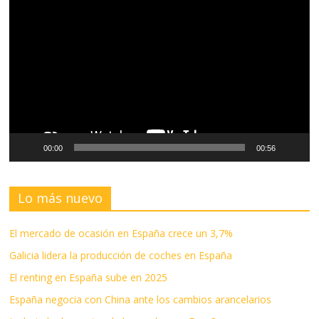
de
vídeo
00:00
00:56
Lo más nuevo
El mercado de ocasión en España crece un 3,7%
Galicia lidera la producción de coches en España
El renting en España sube en 2025
España negocia con China ante los cambios arancelarios