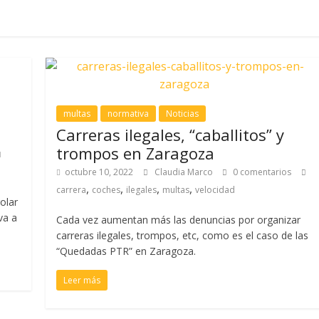
multas
normativa
Noticias
Carreras ilegales, “caballitos” y
trompos en Zaragoza
octubre 10, 2022
Claudia Marco
0 comentarios
,
,
,
,
carrera
coches
ilegales
multas
velocidad
olar
va a
Cada vez aumentan más las denuncias por organizar
carreras ilegales, trompos, etc, como es el caso de las
“Quedadas PTR” en Zaragoza.
Leer más