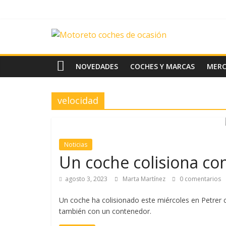
Saltar
al
contenido
News
Motoreto
NOVEDADES
COCHES Y MARCAS
MER
Noticias
velocidad
de
coches
de
ocasión
Noticias
Un coche colisiona co
agosto 3, 2023
Marta Martínez
0 comentarios
Un coche ha colisionado este miércoles en Petrer c
también con un contenedor.