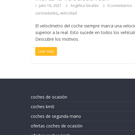
julio 16, 2021
Angélica Giraldo
0 comentarios
,
curiosidades
velocidad
El velocímetro del coche siempre marca una veloc
superior a la real. Esto sucede en todos los vehícul
Descubre los motivos.
Leer más
coches de ocasión
coches km0
coches de segunda mano
ofertas coches de ocasión