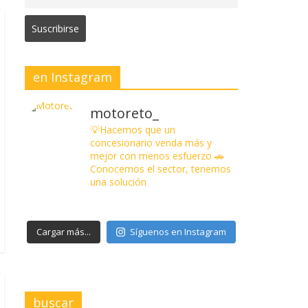
en Instagram
motoreto_
💡Hacemos que un
concesionario venda más y
mejor con menos esfuerzo
🚗
Conocemos el sector, tenemos
una solución
Cargar más...
Síguenos en Instagram
buscar