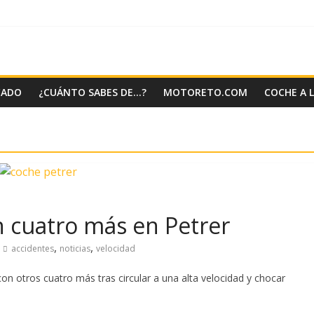
CADO
¿CUÁNTO SABES DE…?
MOTORETO.COM
COCHE A 
n cuatro más en Petrer
,
,
accidentes
noticias
velocidad
on otros cuatro más tras circular a una alta velocidad y chocar