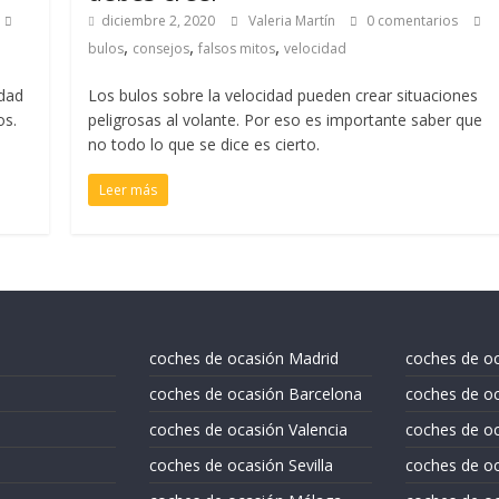
diciembre 2, 2020
Valeria Martín
0 comentarios
,
,
,
bulos
consejos
falsos mitos
velocidad
idad
Los bulos sobre la velocidad pueden crear situaciones
os.
peligrosas al volante. Por eso es importante saber que
no todo lo que se dice es cierto.
Leer más
coches de ocasión Madrid
coches de o
coches de ocasión Barcelona
coches de oc
coches de ocasión Valencia
coches de o
coches de ocasión Sevilla
coches de oc