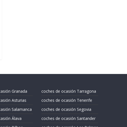
casión Granada
coches de ocasión Tarragona
asión Asturias
coches de ocasión Tenerife
casión Salamanca
coches de ocasión Segovia
asión Álava
coches de ocasión Santander